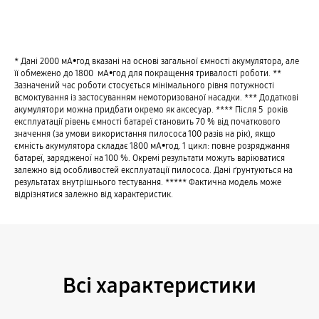
* Дані 2000 мА•год вказані на основі загальної ємності акумулятора, але
її обмежено до 1800 мА•год для покращення тривалості роботи. **
Зазначений час роботи стосується мінімального рівня потужності
всмоктування із застосуванням немоторизованої насадки. *** Додаткові
акумулятори можна придбати окремо як аксесуар. **** Після 5 років
експлуатації рівень ємності батареї становить 70 % від початкового
значення (за умови використання пилососа 100 разів на рік), якщо
ємність акумулятора складає 1800 мА•год. 1 цикл: повне розряджання
батареї, зарядженої на 100 %. Окремі результати можуть варіюватися
залежно від особливостей експлуатації пилососа. Дані ґрунтуються на
результатах внутрішнього тестування. ***** Фактична модель може
відрізнятися залежно від характеристик.
Всі характеристики