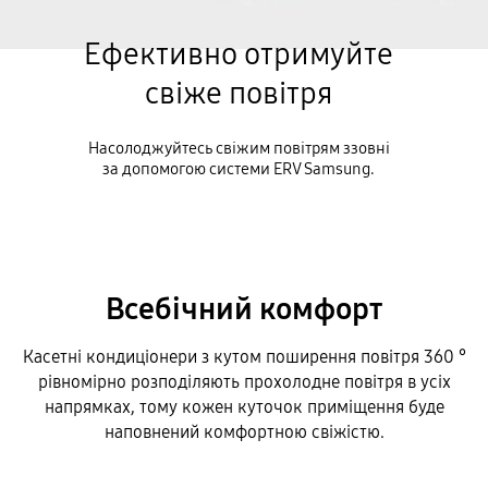
Ефективно отримуйте
свіже повітря
ндиціонери (360 °)
60
Насолоджуйтесь свіжим повітрям ззовні
за допомогою системи ERV Samsung.
Круглий дизайн і комфорт, 360°
Всебічний комфорт
ДИВИТИСЯ УСЕ
Касетні кондиціонери з кутом поширення повітря 360 °
рівномірно розподіляють прохолодне повітря в усіх
напрямках, тому кожен куточок приміщення буде
наповнений комфортною свіжістю.