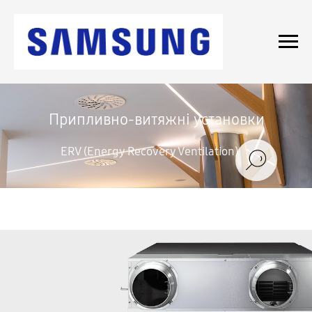
Припливно-витяжні установки
ERV (Energy Recovery Ventilation)