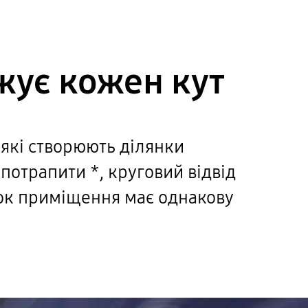
жує кожен кут
 які створюють ділянки
потрапити *, круговий відвід
чок приміщення має однакову