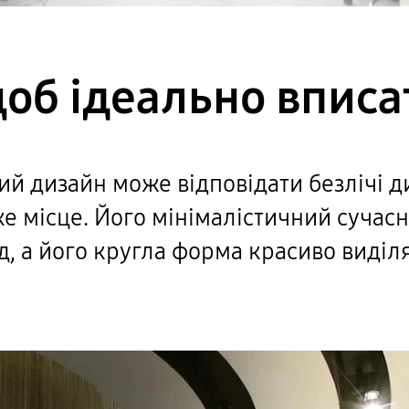
об ідеально вписа
й дизайн може відповідати безлічі диз
ке місце. Його мінімалістичний суча
д, а його кругла форма красиво виділя