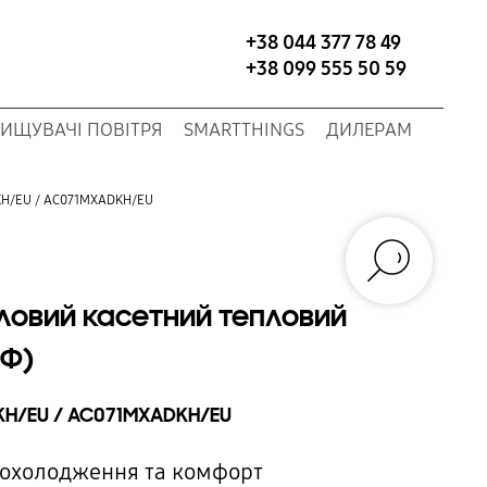
+38 044 377 78 49
+38 099 555 50 59
ИЩУВАЧІ ПОВІТРЯ
SMARTTHINGS
ДИЛЕРАМ
KH/EU / AC071MXADKH/EU
овий касетний тепловий
1Ф)
H/EU / AC071MXADKH/EU
е охолодження та комфорт