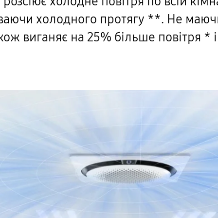
розсіює холодне повітря по всій кім
ваючи холодного протягу **. Не маю
акож виганяє на 25% більше повітря * 