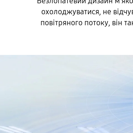
Безлопатевий дизайн м'яко 
охолоджуватися, не відчу
повітряного потоку, він т