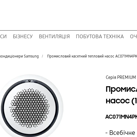
ОСИ
БІЗНЕСУ
ВЕНТИЛЯЦІЯ
ПОБУТОВА ТЕХНІКА
ОЧ
 кондиціонери Samsung
/
Промисловий касетний тепловий насос AC071MN4P
Серія PREMIUM
Промисл
насос (
AC071MN4PK
- Всебічн