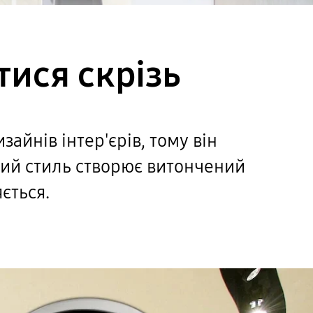
тися скрізь
айнів інтер'єрів, тому він
сний стиль створює витончений
ється.