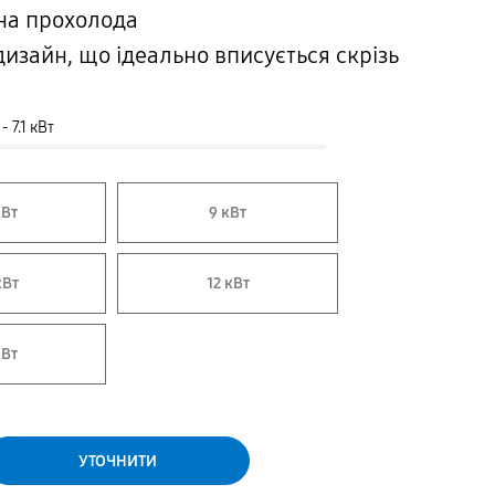
на прохолода
дизайн, що ідеально вписується скрізь
 7.1 кВт
кВт
9 кВт
кВт
12 кВт
кВт
УТОЧНИТИ