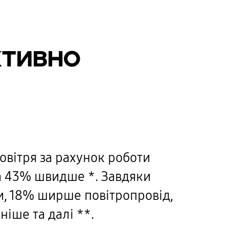
ктивно
вітря за рахунок роботи
на 43% швидше *. Завдяки
и, 18% ширше повітропровід,
іше та далі **.