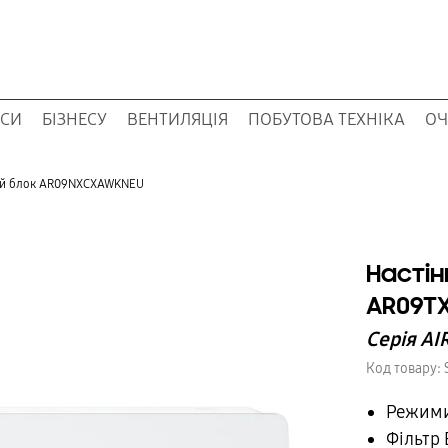
ОСИ
БІЗНЕСУ
ВЕНТИЛЯЦІЯ
ПОБУТОВА ТЕХНІКА
ОЧ
ній блок AR09NXCXAWKNEU
Настін
AR09T
Серія AI
Код товару:
Режими 
Фільтр E