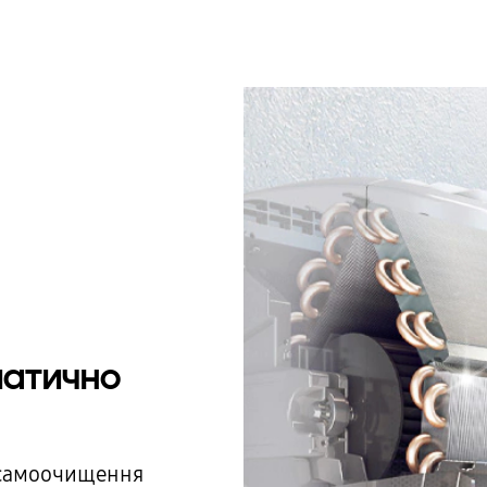
оматично
 самоочищення