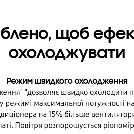
блено, щоб ефе
охолоджувати
Режим швидкого охолодження
ння" "дозволяє швидко охолодити по
 у режимі максимальної потужності 
диціонера на 15% більше вентилятор
ті. Повітря розпорошується рівномірн