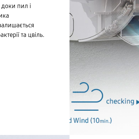
 доки пил і
ика
 залишається
ктерії та цвіль.