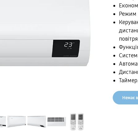
Економ
Режим 
Керуван
дистан
повітря
Функці
Систем
Автома
Дистан
Таймер
Немає в