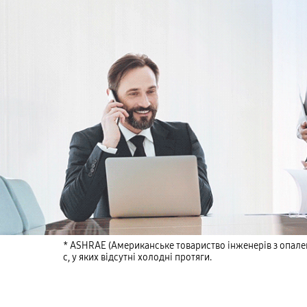
* ASHRAE (Американське товариство інженерів з опален
с, у яких відсутні холодні протяги.