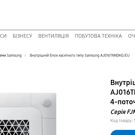
ОСИ
БІЗНЕСУ
ВЕНТИЛЯЦІЯ
ПОБУТОВА ТЕХНІКА
ОЧ
теми Samsung
/
Внутрішній блок касетного типу Samsung AJ016TNNDKG/EU
Внутрі
AJ016T
4-пото
Серія FJ
Код товару: