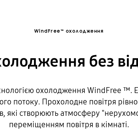
WindFree™ охолодження
олодження без від
хнологією охолодження WindFree ™. 
ого потоку. Прохолодне повітря рівно
ів, які створюють атмосферу "нерухомо
переміщенням повітря в кімнаті.