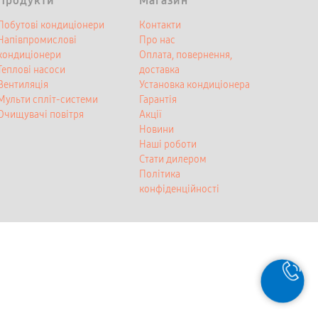
Продукти
Магазин
Побутові кондиціонери
Контакти
Напівпромислові
Про нас
кондиціонери
Оплата, повернення,
Теплові насоси
доставка
Вентиляція
Установка кондиціонера
Мульти спліт-системи
Гарантія
Очищувачі повітря
Акції
Новини
Наші роботи
Стати дилером
Політика
конфіденційності