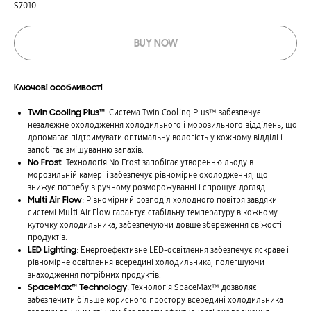
S7010
BUY NOW
Ключові особливості
Twin Cooling Plus™
: Система Twin Cooling Plus™ забезпечує
незалежне охолодження холодильного і морозильного відділень, що
допомагає підтримувати оптимальну вологість у кожному відділі і
запобігає змішуванню запахів.
No Frost
: Технологія No Frost запобігає утворенню льоду в
морозильній камері і забезпечує рівномірне охолодження, що
знижує потребу в ручному розморожуванні і спрощує догляд.
Multi Air Flow
: Рівномірний розподіл холодного повітря завдяки
системі Multi Air Flow гарантує стабільну температуру в кожному
куточку холодильника, забезпечуючи довше збереження свіжості
продуктів.
LED Lighting
: Енергоефективне LED-освітлення забезпечує яскраве і
рівномірне освітлення всередині холодильника, полегшуючи
знаходження потрібних продуктів.
SpaceMax™ Technology
: Технологія SpaceMax™ дозволяє
забезпечити більше корисного простору всередині холодильника