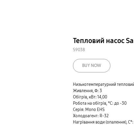
Тепловий насос 
S9038
BUY NOW
Низькотемпературний тепловий
Живлення, Ф: 3
Обігрів, кВт: 14,00
Робота на обігрів, °С: до -30
Серія: Mono EHS
Холодоагент: R-32
Нагрівання води (опалення), С°: