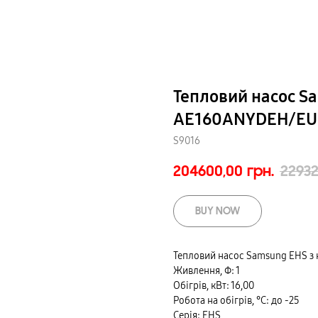
Тепловий насос S
AE160ANYDEH/EU
S9016
204600,00
грн.
22932
BUY NOW
Тепловий насос Samsung EHS з 
Живлення, Ф: 1
Обігрів, кВт: 16,00
Робота на обігрів, °С: до -25
Серія: EHS