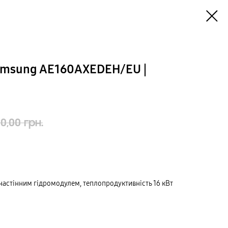
amsung AE160AXEDEH/EU |
0,00
грн.
настінним гідромодулем, теплопродуктивність 16 кВт